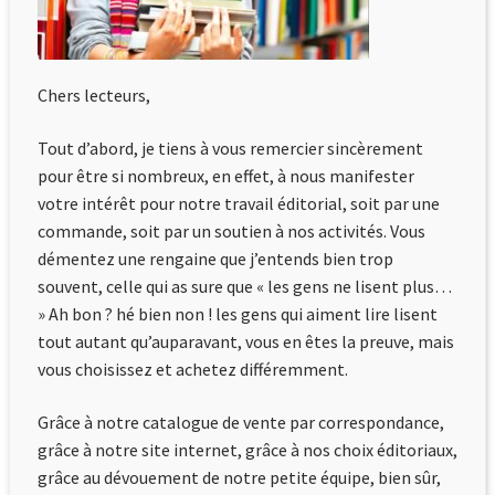
Login Customizer
Newsletter
Chers lecteurs,
Nous Contacter
Tout d’abord, je tiens à vous remercier sincèrement
Panier
pour être si nombreux, en effet, à nous manifester
Politique de confidentialité et cookies
votre intérêt pour notre travail éditorial, soit par une
commande, soit par un soutien à nos activités. Vous
Qui sommes-nous ?
démentez une rengaine que j’entends bien trop
Soutien à Philippe Randa
souvent, celle qui as sure que « les gens ne lisent plus…
» Ah bon ? hé bien non ! les gens qui aiment lire lisent
Suivi de la Commande
tout autant qu’auparavant, vous en êtes la preuve, mais
vous choisissez et achetez différemment.
Grâce à notre catalogue de vente par correspondance,
grâce à notre site internet, grâce à nos choix éditoriaux,
grâce au dévouement de notre petite équipe, bien sûr,