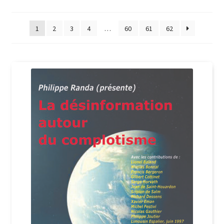
du
plus
récent
1
2
3
4
…
60
61
62
au
plus
ancien