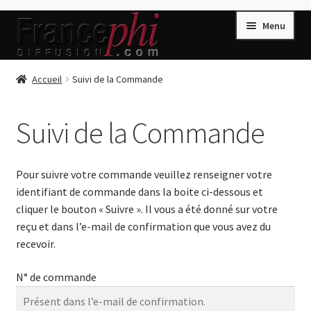
Aller
Aller
Menu
à
au
la
contenu
navigation
Accueil
Accueil
Suivi de la Commande
Accueil
Suivi de la Commande
Caisse
Compte
Pour suivre votre commande veuillez renseigner votre
Conditions de Vente
identifiant de commande dans la boite ci-dessous et
Connection
cliquer le bouton « Suivre ». Il vous a été donné sur votre
Enregistrement
reçu et dans l’e-mail de confirmation que vous avez du
recevoir.
Listes d’Envies
N° de commande
Livres de Peter Randa
Livres de Philippe Randa