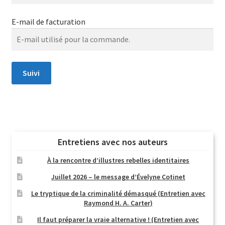
Login Customizer
E-mail de facturation
Newsletter
Nous Contacter
Panier
Suivi
Politique de confidentialité et cookies
Qui sommes-nous ?
Soutien à Philippe Randa
Entretiens avec nos auteurs
Suivi de la Commande
À la rencontre d’illustres rebelles identitaires
Juillet 2026 – le message d’Évelyne Cotinet
Le tryptique de la criminalité démasqué (Entretien avec
Raymond H. A. Carter)
Il faut préparer la vraie alternative ! (Entretien avec