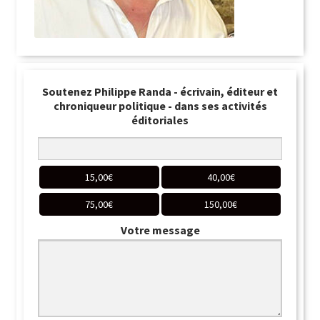
Soutenez Philippe Randa - écrivain, éditeur et
chroniqueur politique - dans ses activités
éditoriales
15,00
€
40,00
€
75,00
€
150,00
€
Votre message