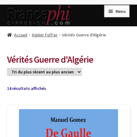
Aller
Aller
Menu
à
au
la
contenu
navigation
Accueil
Accueil
Atelier Fol'Fer
Vérités Guerre d'Algérie
Accueil
Caisse
Vérités Guerre d'Algérie
Compte
Conditions de Vente
Connection
Trié
14 résultats affichés
du
Enregistrement
plus
récent
Listes d’Envies
au
plus
Livres de Peter Randa
ancien
Livres de Philippe Randa