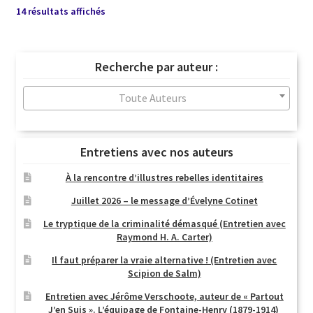
Trié
14 résultats affichés
du
plus
récent
Recherche par auteur :
au
plus
Toute Auteurs
ancien
Entretiens avec nos auteurs
À la rencontre d’illustres rebelles identitaires
Juillet 2026 – le message d’Évelyne Cotinet
Le tryptique de la criminalité démasqué (Entretien avec
Raymond H. A. Carter)
Il faut préparer la vraie alternative ! (Entretien avec
Scipion de Salm)
Entretien avec Jérôme Verschoote, auteur de « Partout
J’en Suis ». L’équipage de Fontaine-Henry (1879-1914)