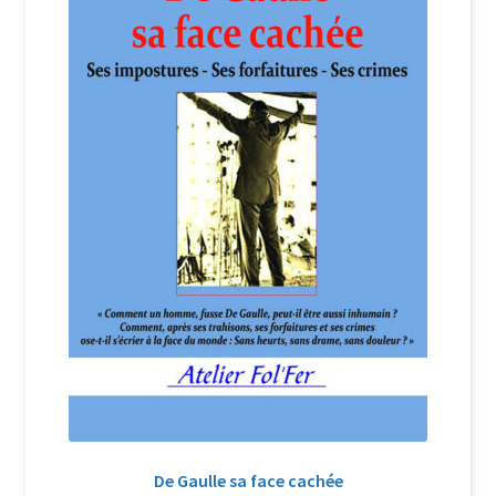
Login Customizer
Newsletter
Nous Contacter
Panier
Politique de confidentialité et cookies
Qui sommes-nous ?
Soutien à Philippe Randa
Suivi de la Commande
De Gaulle sa face cachée