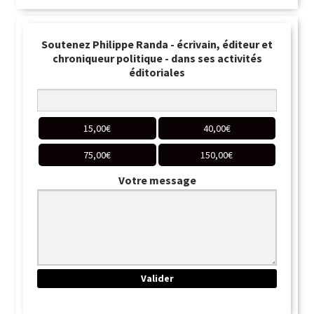
Soutenez Philippe Randa - écrivain, éditeur et
chroniqueur politique - dans ses activités
éditoriales
15,00
€
40,00
€
75,00
€
150,00
€
Votre message