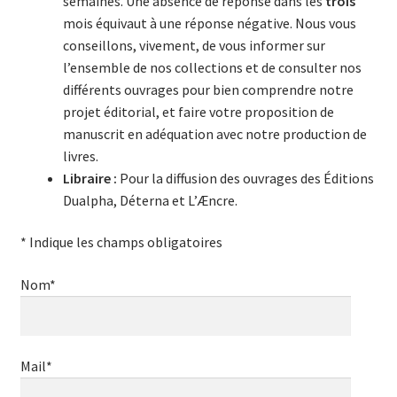
semaines. Une absence de réponse dans les
trois
Login Customizer
mois équivaut à une réponse négative. Nous vous
conseillons, vivement, de vous informer sur
Newsletter
l’ensemble de nos collections et de consulter nos
Nous Contacter
différents ouvrages pour bien comprendre notre
projet éditorial, et faire votre proposition de
Panier
manuscrit en adéquation avec notre production de
Politique de confidentialité et cookies
livres.
Libraire :
Pour la diffusion des ouvrages des Éditions
Qui sommes-nous ?
Dualpha, Déterna et L’Æncre.
Soutien à Philippe Randa
* Indique les champs obligatoires
Suivi de la Commande
Nom*
Mail*