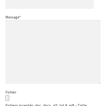
Message*
Fichier
Fichiers acceptés: .doc, .docx, .rtf, .txt & .pdf – Taille