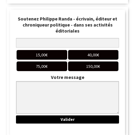
Soutenez Philippe Randa - écrivain, éditeur et
chroniqueur politique - dans ses activités
éditoriales
15,00
€
40,00
€
75,00
€
150,00
€
Votre message