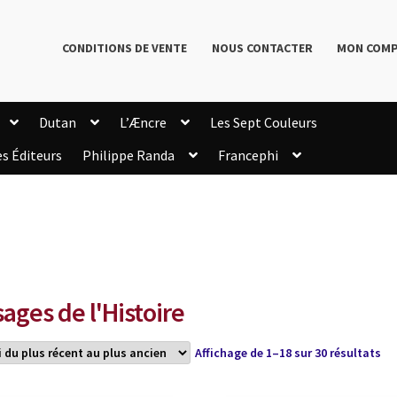
CONDITIONS DE VENTE
NOUS CONTACTER
MON COM
Dutan
L’Æncre
Les Sept Couleurs
es Éditeurs
Philippe Randa
Francephi
onditions de Vente
Connection
Enregistrement
Livres de Philippe Randa
Login Customizer
Newsletter
onfidentialité et cookies
Qui sommes-nous ?
mmande
sages de l'Histoire
Tri
Affichage de 1–18 sur 30 résultats
du
pl