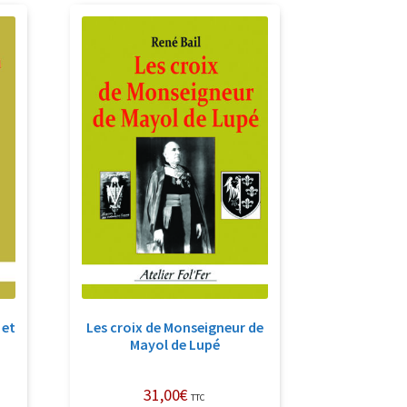
cent
us
cien
 et
Les croix de Monseigneur de
Mayol de Lupé
31,00
€
TTC