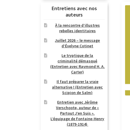
Entretiens avec nos
auteurs
À la rencontre d’illustres
rebelles identitaires
Juillet 2026 – le message
d’Évelyne Cotinet
Le tryptique de la
criminalité démasqué
(Entretien avec Raymond H. A.
Carter)
Il faut préparer la vraie
alternative ! (Entretien avec
Scipion de Salm)
Entretien avec Jérôme
Verschoote, auteur de «
Partout J’en Suis ».
L’équipage de Fontaine-Henry
(1879-1914)