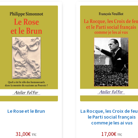
ré
au
pl
an
Le Rose et le Brun
La Rocque, les Croix de feu
le Parti social français
comme je les ai vus
31,00
€
17,00
€
TTC
TTC