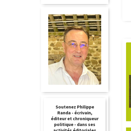
Soutenez Philippe
Randa - écrivain,
éditeur et chroniqueur
politique - dans ses
activités éditoriales