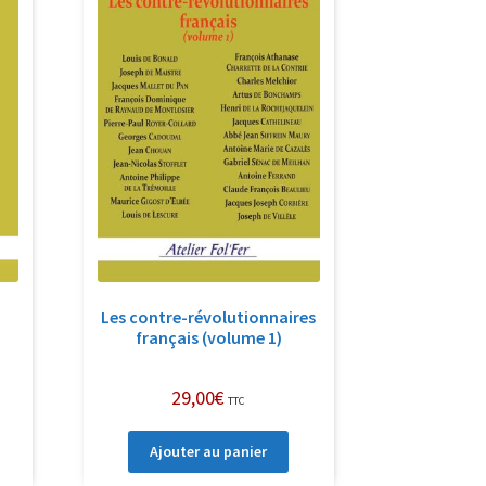
Les contre-révolutionnaires
français (volume 1)
29,00
€
TTC
Ajouter au panier