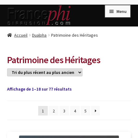
Aller
Aller
Menu
à
au
la
contenu
navigation
Accueil
Accueil
Dualpha
Patrimoine des Héritages
Accueil
Caisse
Patrimoine des Héritages
Compte
Conditions de Vente
Connection
Trié
Affichage de 1–18 sur 77 résultats
du
Enregistrement
plus
récent
1
2
3
4
5
Listes d’Envies
au
plus
Livres de Peter Randa
ancien
Livres de Philippe Randa