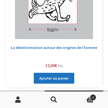
La désinformation autour des origines de l’homme
15,00
€
TTC
Ajouter au panier
Soutenir Philippe Randa
0
Recherche
Recherche