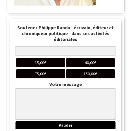
Soutenez Philippe Randa - écrivain, éditeur et
chroniqueur politique - dans ses activités
éditoriales
15,00
€
40,00
€
75,00
€
150,00
€
Votre message