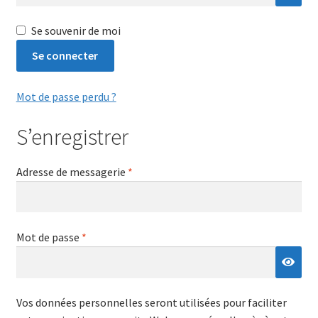
Login Customizer
Se souvenir de moi
Newsletter
Se connecter
Nous Contacter
Mot de passe perdu ?
Panier
Politique de confidentialité et cookies
S’enregistrer
Qui sommes-nous ?
Obligatoire
Adresse de messagerie
*
Soutien à Philippe Randa
Suivi de la Commande
Obligatoire
Mot de passe
*
Vos données personnelles seront utilisées pour faciliter