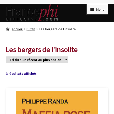
Aller
Aller
Menu
à
au
la
contenu
navigation
Accueil
Accueil
Dutan
Les bergers de l'insolite
Accueil
Caisse
Les bergers de l'insolite
Compte
Conditions de Vente
Connection
Trié
3 résultats affichés
du
Enregistrement
plus
récent
Listes d’Envies
au
plus
Livres de Peter Randa
ancien
Livres de Philippe Randa