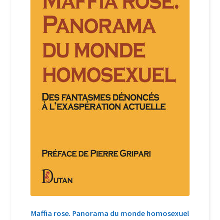
Login Customizer
Newsletter
Nous Contacter
Panier
Politique de confidentialité et cookies
Qui sommes-nous ?
Soutien à Philippe Randa
Suivi de la Commande
Maffia rose. Panorama du monde homosexuel