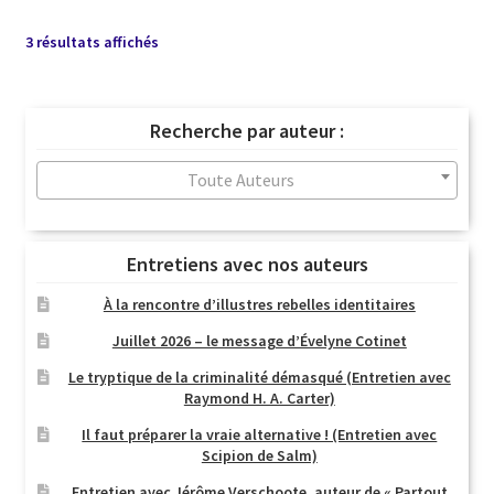
Trié
3 résultats affichés
du
plus
récent
Recherche par auteur :
au
plus
Toute Auteurs
ancien
Entretiens avec nos auteurs
À la rencontre d’illustres rebelles identitaires
Juillet 2026 – le message d’Évelyne Cotinet
Le tryptique de la criminalité démasqué (Entretien avec
Raymond H. A. Carter)
Il faut préparer la vraie alternative ! (Entretien avec
Scipion de Salm)
Entretien avec Jérôme Verschoote, auteur de « Partout