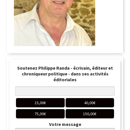
Soutenez Philippe Randa - écrivain, éditeur et
chroniqueur politique - dans ses activités
éditoriales
15,00
€
40,00
€
75,00
€
150,00
€
Votre message