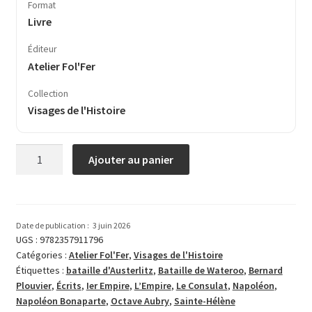
Format
Livre
Éditeur
Atelier Fol'Fer
Collection
Visages de l'Histoire
quantité
Ajouter au panier
de
Écrits
de
Napoléon
Date de publication :
3 juin 2026
Bonaparte
UGS :
9782357911796
Catégories :
Atelier Fol'Fer
,
Visages de l'Histoire
Étiquettes :
bataille d'Austerlitz
,
Bataille de Wateroo
,
Ber­nard
Plouvier
,
Écrits
,
Ier Empire
,
L’Empire
,
Le Consulat
,
Napoléon
,
Napoléon Bonaparte
,
Octave Aubry
,
Sainte-Hélène