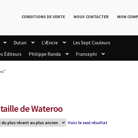
CONDITIONS DE VENTE
NOUS CONTACTER
MON COM
Dutan
L’Æncre
Les Sept Couleurs
es Éditeurs
Philippe Randa
Francephi
onditions de Vente
Connection
Enregistrement
oo”
Livres de Philippe Randa
Login Customizer
Newsletter
onfidentialité et cookies
Qui sommes-nous ?
mmande
taille de Wateroo
Voici le seul résultat