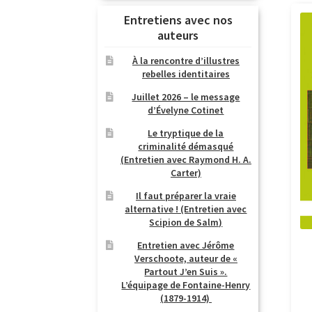
Entretiens avec nos
auteurs
À la rencontre d’illustres
rebelles identitaires
Juillet 2026 – le message
d’Évelyne Cotinet
Le tryptique de la
criminalité démasqué
(Entretien avec Raymond H. A.
Carter)
Il faut préparer la vraie
alternative ! (Entretien avec
Scipion de Salm)
Entretien avec Jérôme
Verschoote, auteur de «
Partout J’en Suis ».
L’équipage de Fontaine-Henry
(1879-1914)