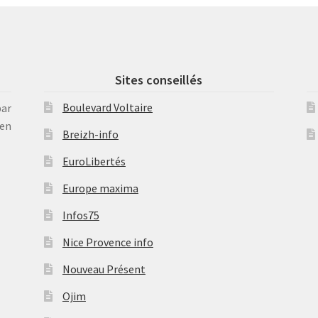
Sites conseillés
Boulevard Voltaire
par
en
Breizh-info
EuroLibertés
Europe maxima
Infos75
Nice Provence info
Nouveau Présent
Ojim