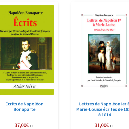
récent
au
plus
ancien
Écrits de Napoléon
Lettres de Napoléon Ier 
Bonaparte
Marie-Louise écrites de 18
à 1814
37,00
€
31,00
€
TTC
TTC