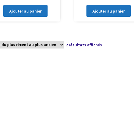
Ajouter au panier
Ajouter au panier
Trié
2 résultats affichés
du
plus
récent
au
plus
ancien