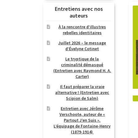
Entretiens avec nos
auteurs
À la rencontre d’illustres
rebelles identitaires
Juillet 2026 – le message
d’Évelyne Cotinet
Le tryptique de la
criminalité démasqué
(Entretien avec Raymond H. A.
Carter)
Il faut préparer la vraie
alternative ! (Entretien avec
Scipion de Salm)
Entretien avec Jérôme
Verschoote, auteur de «
Partout J’en Suis ».
L’équipage de Fontaine-Henry
(1879-1914)