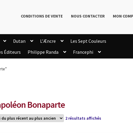
CONDITIONS DE VENTE
NOUS CONTACTER
MON COM
Dutan
L’Æncre
Les Sept Couleurs
es Éditeurs
Philippe Randa
Francephi
onditions de Vente
Connection
Enregistrement
rte”
Livres de Philippe Randa
Login Customizer
Newsletter
onfidentialité et cookies
Qui sommes-nous ?
mmande
poléon Bonaparte
Trié
2 résultats affichés
du
plus