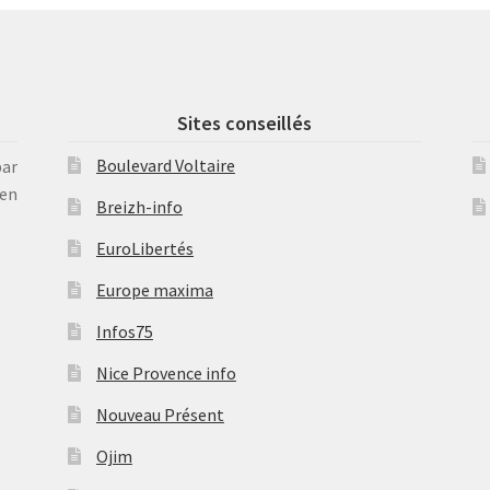
Sites conseillés
Boulevard Voltaire
par
en
Breizh-info
EuroLibertés
Europe maxima
Infos75
Nice Provence info
Nouveau Présent
Ojim