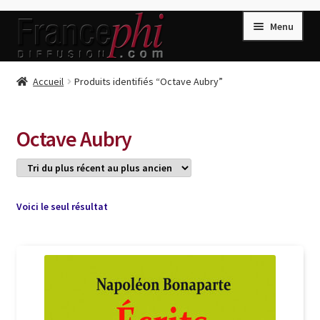
Aller
Aller
Menu
à
au
la
contenu
navigation
Accueil
Accueil
Produits identifiés “Octave Aubry”
Accueil
Caisse
Octave Aubry
Compte
Conditions de Vente
Connection
Voici le seul résultat
Enregistrement
Listes d’Envies
Livres de Peter Randa
Livres de Philippe Randa