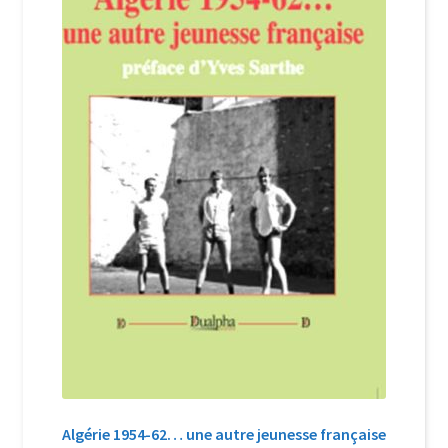
Login Customizer
Newsletter
Nous Contacter
Panier
Politique de confidentialité et cookies
Qui sommes-nous ?
Soutien à Philippe Randa
Suivi de la Commande
Algérie 1954-62… une autre jeunesse française