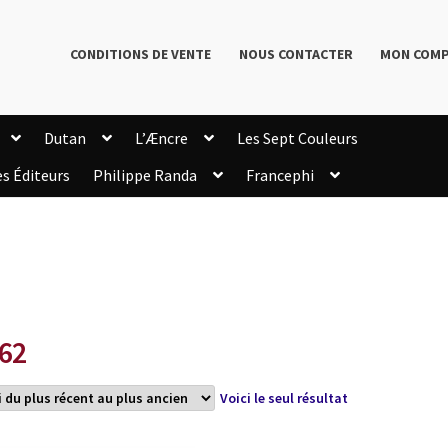
CONDITIONS DE VENTE
NOUS CONTACTER
MON COM
Dutan
L’Æncre
Les Sept Couleurs
es Éditeurs
Philippe Randa
Francephi
onditions de Vente
Connection
Enregistrement
Livres de Philippe Randa
Login Customizer
Newsletter
onfidentialité et cookies
Qui sommes-nous ?
mmande
62
Voici le seul résultat