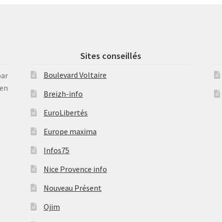
Sites conseillés
Boulevard Voltaire
par
en
Breizh-info
EuroLibertés
Europe maxima
Infos75
Nice Provence info
Nouveau Présent
Ojim