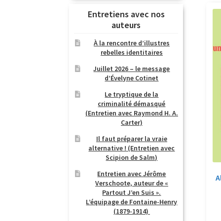
Entretiens avec nos
auteurs
À la rencontre d’illustres
rebelles identitaires
Juillet 2026 – le message
d’Évelyne Cotinet
Le tryptique de la
criminalité démasqué
(Entretien avec Raymond H. A.
Carter)
Il faut préparer la vraie
alternative ! (Entretien avec
Scipion de Salm)
Entretien avec Jérôme
A
Verschoote, auteur de «
Partout J’en Suis ».
L’équipage de Fontaine-Henry
(1879-1914)