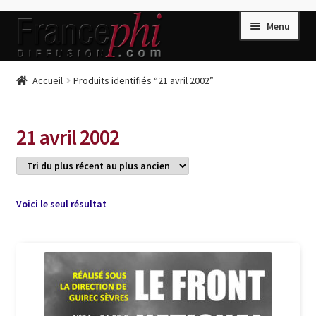
Aller
Aller
Menu
à
au
la
contenu
navigation
Accueil
Accueil
Produits identifiés “21 avril 2002”
Accueil
Caisse
21 avril 2002
Compte
Conditions de Vente
Connection
Voici le seul résultat
Enregistrement
Listes d’Envies
Livres de Peter Randa
Livres de Philippe Randa