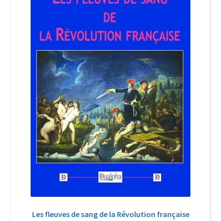
Login Customizer
Newsletter
Nous Contacter
Panier
Politique de confidentialité et cookies
Qui sommes-nous ?
Soutien à Philippe Randa
Suivi de la Commande
Les fleuves de sang de la Révolution française