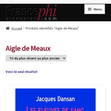
Aller
Aller
Menu
à
au
la
contenu
navigation
Accueil
Accueil
Produits identifiés “Aigle de Meaux”
Accueil
Caisse
Aigle de Meaux
Compte
Conditions de Vente
Connection
Voici le seul résultat
Enregistrement
Listes d’Envies
Livres de Peter Randa
Livres de Philippe Randa