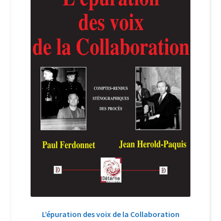
Login Customizer
Newsletter
Nous Contacter
Panier
Politique de confidentialité et cookies
Qui sommes-nous ?
Soutien à Philippe Randa
Suivi de la Commande
L’épuration des voix de la Collaboration