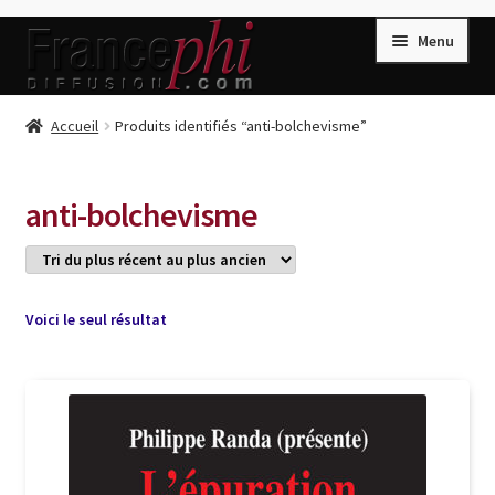
Aller
Aller
Menu
à
au
la
contenu
navigation
Accueil
Accueil
Produits identifiés “anti-bolchevisme”
Accueil
Caisse
anti-bolchevisme
Compte
Conditions de Vente
Connection
Voici le seul résultat
Enregistrement
Listes d’Envies
Livres de Peter Randa
Livres de Philippe Randa