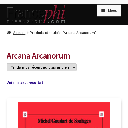
Aller
Aller
Menu
à
au
la
contenu
navigation
Accueil
Accueil
Produits identifiés “Arcana Arcanorum”
Accueil
Caisse
Arcana Arcanorum
Compte
Conditions de Vente
Connection
Voici le seul résultat
Enregistrement
Listes d’Envies
Livres de Peter Randa
Livres de Philippe Randa