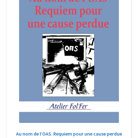
Login Customizer
Newsletter
Nous Contacter
Panier
Politique de confidentialité et cookies
Qui sommes-nous ?
Soutien à Philippe Randa
Suivi de la Commande
Au nom de l’OAS. Requiem pour une cause perdue