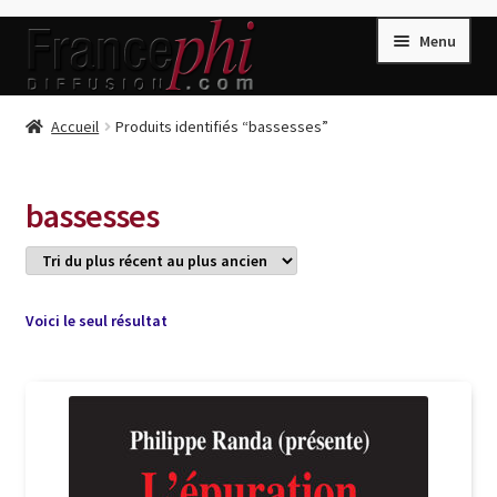
Aller
Aller
Menu
à
au
la
contenu
navigation
Accueil
Accueil
Produits identifiés “bassesses”
Accueil
Caisse
bassesses
Compte
Conditions de Vente
Connection
Voici le seul résultat
Enregistrement
Listes d’Envies
Livres de Peter Randa
Livres de Philippe Randa