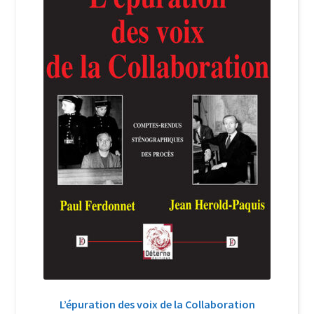
Login Customizer
Newsletter
Nous Contacter
Panier
Politique de confidentialité et cookies
Qui sommes-nous ?
Soutien à Philippe Randa
Suivi de la Commande
L’épuration des voix de la Collaboration