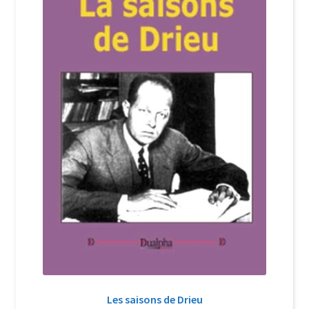
Login Customizer
Newsletter
Nous Contacter
Panier
Politique de confidentialité et cookies
Qui sommes-nous ?
Soutien à Philippe Randa
Suivi de la Commande
Les saisons de Drieu