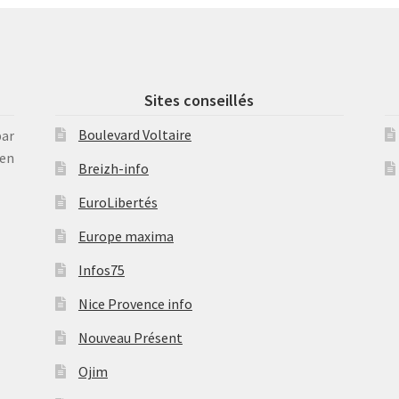
Sites conseillés
Boulevard Voltaire
par
en
Breizh-info
EuroLibertés
Europe maxima
Infos75
Nice Provence info
Nouveau Présent
Ojim