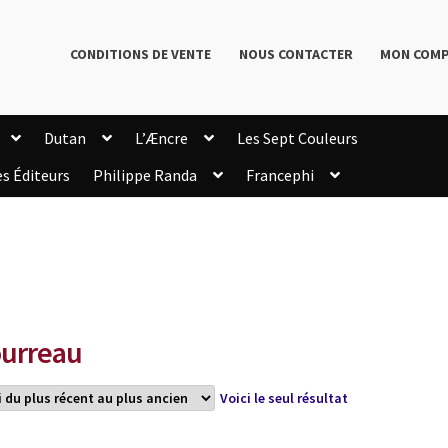
CONDITIONS DE VENTE
NOUS CONTACTER
MON COM
Dutan
L’Æncre
Les Sept Couleurs
es Éditeurs
Philippe Randa
Francephi
onditions de Vente
Connection
Enregistrement
Livres de Philippe Randa
Login Customizer
Newsletter
onfidentialité et cookies
Qui sommes-nous ?
mmande
urreau
Voici le seul résultat