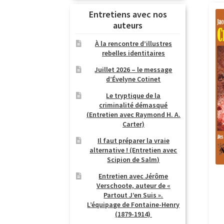
Entretiens avec nos
auteurs
À la rencontre d’illustres
rebelles identitaires
Juillet 2026 – le message
d’Évelyne Cotinet
Le tryptique de la
criminalité démasqué
(Entretien avec Raymond H. A.
Carter)
Il faut préparer la vraie
alternative ! (Entretien avec
Scipion de Salm)
Entretien avec Jérôme
Verschoote, auteur de «
Partout J’en Suis ».
L’équipage de Fontaine-Henry
(1879-1914)