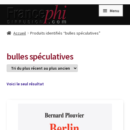
Aller
Aller
Menu
à
au
la
contenu
navigation
Accueil
Accueil
Produits identifiés “bulles spéculatives”
Accueil
Caisse
bulles spéculatives
Compte
Conditions de Vente
Connection
Voici le seul résultat
Enregistrement
Listes d’Envies
Livres de Peter Randa
Livres de Philippe Randa