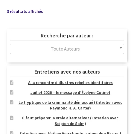
Trié
3 résultats affichés
du
plus
récent
Recherche par auteur :
au
plus
Toute Auteurs
ancien
Entretiens avec nos auteurs
À la rencontre d’illustres rebelles identitaires
Juillet 2026 – le message d’Évelyne Cotinet
Le tryptique de la criminalité démasqué (Entretien avec
Raymond H. A. Carter)
Il faut préparer la vraie alternative ! (Entretien avec
Scipion de Salm)
Entretien avec Jérôme Verschoote, auteur de « Partout