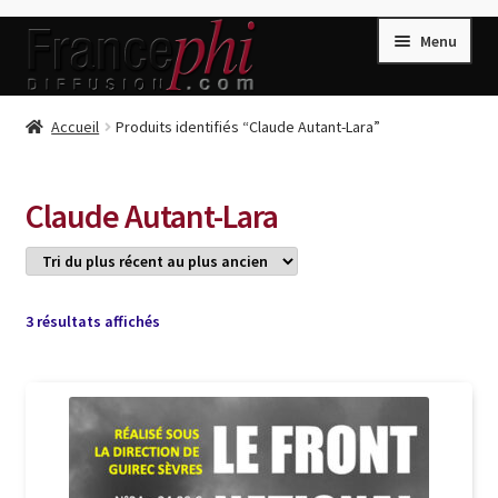
Aller
Aller
Menu
à
au
la
contenu
navigation
Accueil
Accueil
Produits identifiés “Claude Autant-Lara”
Accueil
Caisse
Claude Autant-Lara
Compte
Conditions de Vente
Connection
Trié
3 résultats affichés
du
Enregistrement
plus
récent
Listes d’Envies
au
plus
Livres de Peter Randa
ancien
Livres de Philippe Randa