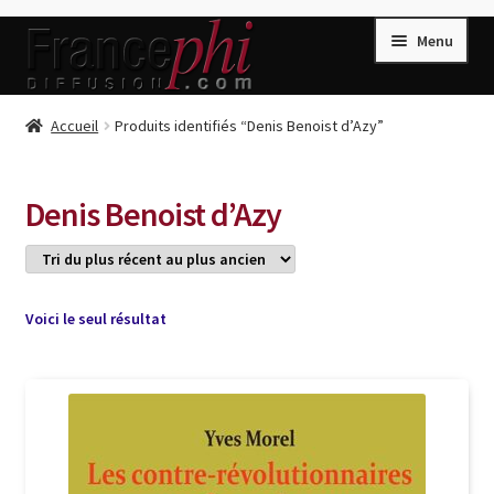
Aller
Aller
Menu
à
au
la
contenu
navigation
Accueil
Accueil
Produits identifiés “Denis Benoist d’Azy”
Accueil
Caisse
Denis Benoist d’Azy
Compte
Conditions de Vente
Connection
Voici le seul résultat
Enregistrement
Listes d’Envies
Livres de Peter Randa
Livres de Philippe Randa