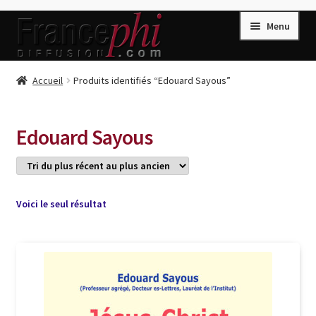
Aller
Aller
Menu
à
au
la
contenu
navigation
Accueil
Accueil
Produits identifiés “Edouard Sayous”
Accueil
Caisse
Edouard Sayous
Compte
Conditions de Vente
Connection
Voici le seul résultat
Enregistrement
Listes d’Envies
Livres de Peter Randa
Livres de Philippe Randa