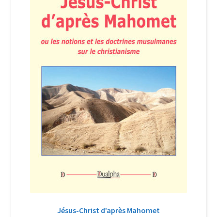
Login Customizer
Newsletter
Nous Contacter
Panier
Politique de confidentialité et cookies
Qui sommes-nous ?
Soutien à Philippe Randa
Suivi de la Commande
Jésus-Christ d’après Mahomet