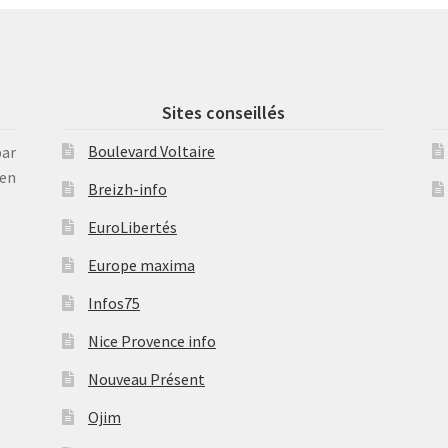
Sites conseillés
Boulevard Voltaire
par
en
Breizh-info
EuroLibertés
Europe maxima
Infos75
Nice Provence info
Nouveau Présent
Ojim