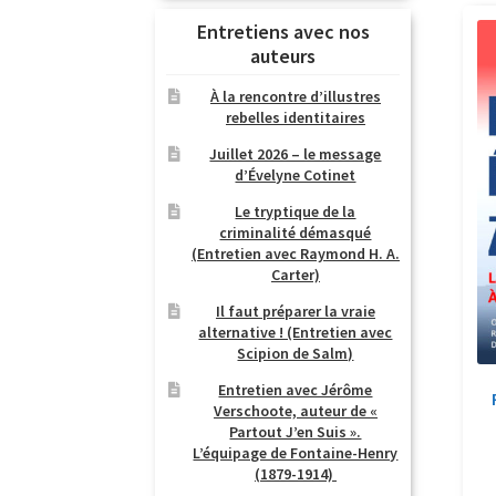
Entretiens avec nos
auteurs
À la rencontre d’illustres
rebelles identitaires
Juillet 2026 – le message
d’Évelyne Cotinet
Le tryptique de la
criminalité démasqué
(Entretien avec Raymond H. A.
Carter)
Il faut préparer la vraie
alternative ! (Entretien avec
Scipion de Salm)
Entretien avec Jérôme
Verschoote, auteur de «
Partout J’en Suis ».
L’équipage de Fontaine-Henry
(1879-1914)