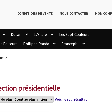
CONDITIONS DE VENTE
NOUS CONTACTER
MON COM
Dutan
L’Æncre
Les Sept Couleurs
es Éditeurs
Philippe Randa
Francephi
onditions de Vente
Connection
Enregistrement
tielle”
Livres de Philippe Randa
Login Customizer
Newsletter
onfidentialité et cookies
Qui sommes-nous ?
mmande
ection présidentielle
Voici le seul résultat