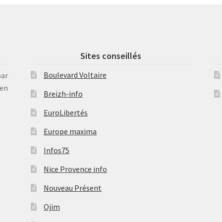
Sites conseillés
Boulevard Voltaire
par
en
Breizh-info
EuroLibertés
Europe maxima
Infos75
Nice Provence info
Nouveau Présent
Ojim