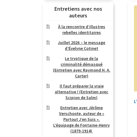
Entretiens avec nos
auteurs
À la rencontre d’illustres
rebelles identitaires
Juillet 2026 – le message
d’Évelyne Cotinet
Le tryptique de la
criminalité démasqué
(Entretien avec Raymond H. A.
Carter)
Il faut préparer la vraie
alternative ! (Entretien avec
Scipion de Salm)
L
Entretien avec Jérôme
Verschoote, auteur de «
Partout J’en Suis ».
L’équipage de Fontaine-Henry
(1879-1914)