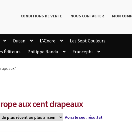
CONDITIONS DE VENTE
NOUS CONTACTER
MON COM
Dutan
L’Æncre
Les Sept Couleurs
es Éditeurs
Philippe Randa
Francephi
onditions de Vente
Connection
Enregistrement
drapeaux”
Livres de Philippe Randa
Login Customizer
Newsletter
onfidentialité et cookies
Qui sommes-nous ?
mmande
rope aux cent drapeaux
Voici le seul résultat