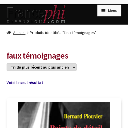
Aller
Aller
Menu
à
au
la
contenu
navigation
Accueil
Accueil
Produits identifiés “faux témoignages”
Accueil
Caisse
faux témoignages
Compte
Conditions de Vente
Connection
Voici le seul résultat
Enregistrement
Listes d’Envies
Livres de Peter Randa
Livres de Philippe Randa