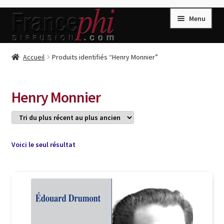
Aller
Aller
Menu
à
au
la
contenu
navigation
Accueil
Accueil
Produits identifiés “Henry Monnier”
Accueil
Caisse
Henry Monnier
Compte
Conditions de Vente
Connection
Voici le seul résultat
Enregistrement
Listes d’Envies
Livres de Peter Randa
Livres de Philippe Randa