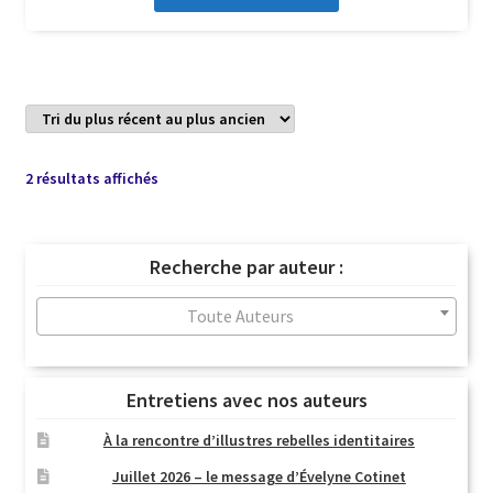
Trié
2 résultats affichés
du
plus
récent
Recherche par auteur :
au
plus
Toute Auteurs
ancien
Entretiens avec nos auteurs
À la rencontre d’illustres rebelles identitaires
Juillet 2026 – le message d’Évelyne Cotinet