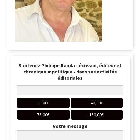
Soutenez Philippe Randa - écrivain, éditeur et
chroniqueur politique - dans ses activités
éditoriales
15,00
€
40,00
€
75,00
€
150,00
€
Votre message