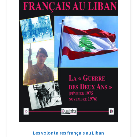
Login Customizer
Newsletter
Nous Contacter
Panier
Politique de confidentialité et cookies
Qui sommes-nous ?
Soutien à Philippe Randa
Suivi de la Commande
Les volontaires français au Liban