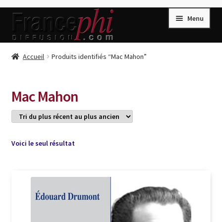
Aller
Aller
Menu
à
au
la
contenu
navigation
Accueil
Accueil
Produits identifiés “Mac Mahon”
Accueil
Caisse
Mac Mahon
Compte
Conditions de Vente
Connection
Voici le seul résultat
Enregistrement
Listes d’Envies
Livres de Peter Randa
Livres de Philippe Randa