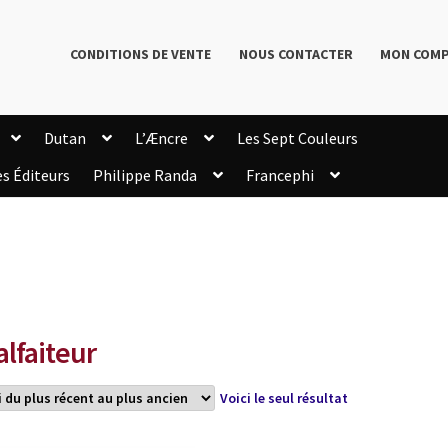
CONDITIONS DE VENTE
NOUS CONTACTER
MON COM
Dutan
L’Æncre
Les Sept Couleurs
es Éditeurs
Philippe Randa
Francephi
onditions de Vente
Connection
Enregistrement
Livres de Philippe Randa
Login Customizer
Newsletter
onfidentialité et cookies
Qui sommes-nous ?
mmande
lfaiteur
Voici le seul résultat