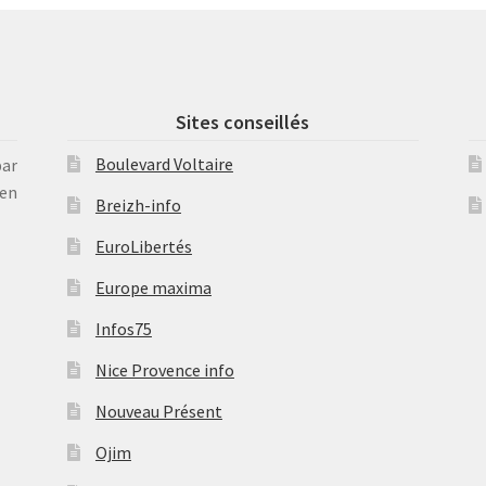
Sites conseillés
Boulevard Voltaire
par
en
Breizh-info
EuroLibertés
Europe maxima
Infos75
Nice Provence info
Nouveau Présent
Ojim