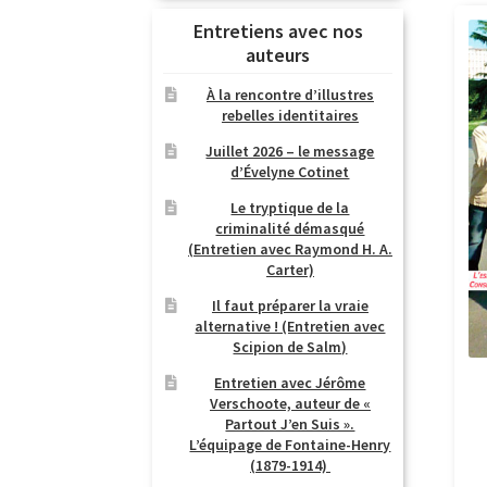
Entretiens avec nos
auteurs
À la rencontre d’illustres
rebelles identitaires
Juillet 2026 – le message
d’Évelyne Cotinet
Le tryptique de la
criminalité démasqué
(Entretien avec Raymond H. A.
Carter)
Il faut préparer la vraie
alternative ! (Entretien avec
Scipion de Salm)
Entretien avec Jérôme
Verschoote, auteur de «
Partout J’en Suis ».
L’équipage de Fontaine-Henry
(1879-1914)