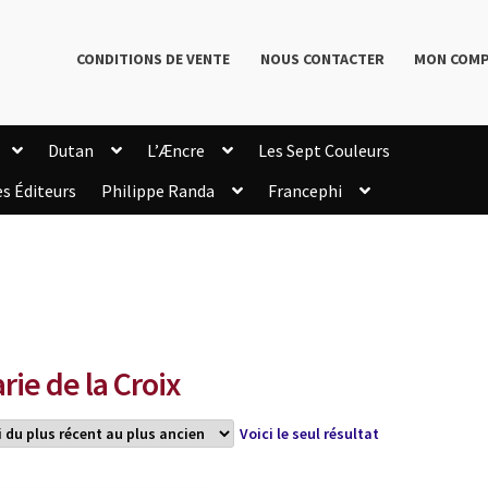
CONDITIONS DE VENTE
NOUS CONTACTER
MON COM
Dutan
L’Æncre
Les Sept Couleurs
es Éditeurs
Philippe Randa
Francephi
onditions de Vente
Connection
Enregistrement
Livres de Philippe Randa
Login Customizer
Newsletter
onfidentialité et cookies
Qui sommes-nous ?
mmande
rie de la Croix
Voici le seul résultat