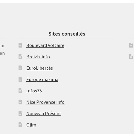
Sites conseillés
Boulevard Voltaire
par
en
Breizh-info
EuroLibertés
Europe maxima
Infos75
Nice Provence info
Nouveau Présent
Ojim