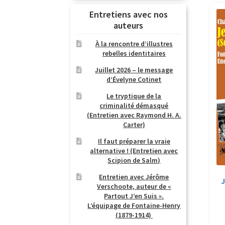
Entretiens avec nos
auteurs
À la rencontre d’illustres
rebelles identitaires
Juillet 2026 – le message
d’Évelyne Cotinet
Le tryptique de la
criminalité démasqué
(Entretien avec Raymond H. A.
Carter)
Il faut préparer la vraie
alternative ! (Entretien avec
Scipion de Salm)
Entretien avec Jérôme
J
Verschoote, auteur de «
Partout J’en Suis ».
L’équipage de Fontaine-Henry
(1879-1914)