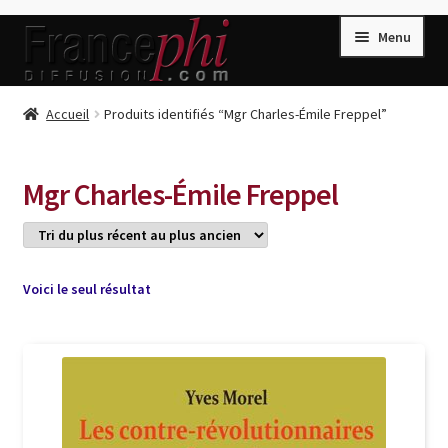
Aller
Aller
Menu
à
au
la
contenu
navigation
Accueil
Accueil
Produits identifiés “Mgr Charles-Émile Freppel”
Accueil
Caisse
Mgr Charles-Émile Freppel
Compte
Conditions de Vente
Connection
Voici le seul résultat
Enregistrement
Listes d’Envies
Livres de Peter Randa
Livres de Philippe Randa