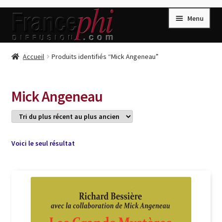
Aller
Aller
Menu
à
au
la
contenu
navigation
Accueil
Accueil
Produits identifiés “Mick Angeneau”
Accueil
Caisse
Mick Angeneau
Compte
Conditions de Vente
Connection
Voici le seul résultat
Enregistrement
Listes d’Envies
Livres de Peter Randa
Livres de Philippe Randa