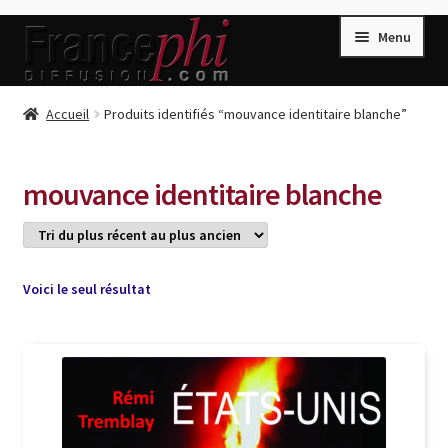
Aller
Aller
Menu
à
au
la
contenu
navigation
Accueil
Accueil
Produits identifiés “mouvance identitaire blanche”
Accueil
Caisse
mouvance identitaire blanche
Compte
Conditions de Vente
Connection
Voici le seul résultat
Enregistrement
Listes d’Envies
Livres de Peter Randa
Livres de Philippe Randa