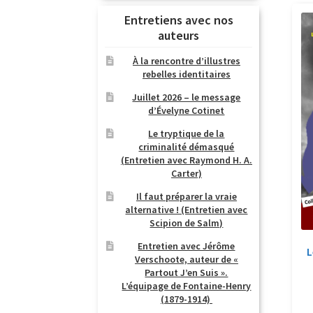
Entretiens avec nos
auteurs
À la rencontre d’illustres
rebelles identitaires
Juillet 2026 – le message
d’Évelyne Cotinet
Le tryptique de la
criminalité démasqué
(Entretien avec Raymond H. A.
Carter)
Il faut préparer la vraie
alternative ! (Entretien avec
Scipion de Salm)
Entretien avec Jérôme
L
Verschoote, auteur de «
Partout J’en Suis ».
L’équipage de Fontaine-Henry
(1879-1914)