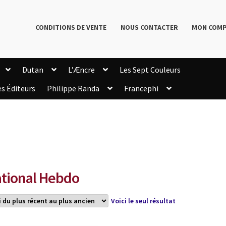
CONDITIONS DE VENTE
NOUS CONTACTER
MON COM
Dutan
L’Æncre
Les Sept Couleurs
es Éditeurs
Philippe Randa
Francephi
onditions de Vente
Connection
Enregistrement
Livres de Philippe Randa
Login Customizer
Newsletter
onfidentialité et cookies
Qui sommes-nous ?
mmande
tional Hebdo
Voici le seul résultat