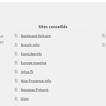
Sites conseillés
Boulevard Voltaire
par
en
Breizh-info
EuroLibertés
Europe maxima
Infos75
Nice Provence info
Nouveau Présent
Ojim