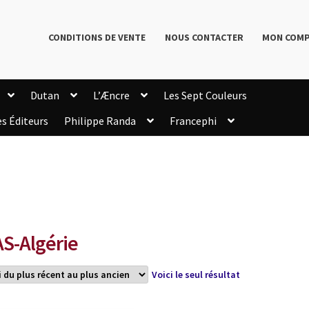
CONDITIONS DE VENTE
NOUS CONTACTER
MON COM
Dutan
L’Æncre
Les Sept Couleurs
es Éditeurs
Philippe Randa
Francephi
onditions de Vente
Connection
Enregistrement
Livres de Philippe Randa
Login Customizer
Newsletter
onfidentialité et cookies
Qui sommes-nous ?
mmande
S-Algérie
Voici le seul résultat