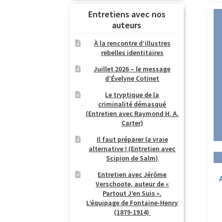
Entretiens avec nos
auteurs
À la rencontre d’illustres
rebelles identitaires
Juillet 2026 – le message
d’Évelyne Cotinet
Le tryptique de la
criminalité démasqué
(Entretien avec Raymond H. A.
Carter)
Il faut préparer la vraie
alternative ! (Entretien avec
Scipion de Salm)
Entretien avec Jérôme
Verschoote, auteur de «
Partout J’en Suis ».
L’équipage de Fontaine-Henry
(1879-1914)