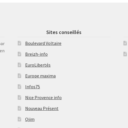
Sites conseillés
Boulevard Voltaire
par
en
Breizh-info
EuroLibertés
Europe maxima
Infos75
Nice Provence info
Nouveau Présent
Ojim