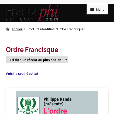
Aller
Aller
Menu
à
au
la
contenu
navigation
Accueil
Accueil
Produits identifiés “Ordre Francisque”
Accueil
Caisse
Ordre Francisque
Compte
Conditions de Vente
Connection
Voici le seul résultat
Enregistrement
Listes d’Envies
Livres de Peter Randa
Livres de Philippe Randa