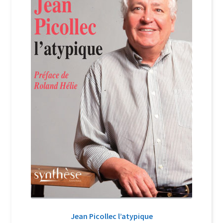
Login Customizer
Newsletter
Nous Contacter
Panier
Politique de confidentialité et cookies
Qui sommes-nous ?
Soutien à Philippe Randa
Suivi de la Commande
Jean Picollec l’atypique