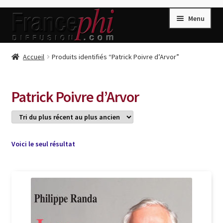
Aller
Aller
Menu
à
au
la
contenu
navigation
Accueil
Accueil
Produits identifiés “Patrick Poivre d’Arvor”
Accueil
Caisse
Patrick Poivre d’Arvor
Compte
Conditions de Vente
Connection
Voici le seul résultat
Enregistrement
Listes d’Envies
Livres de Peter Randa
Livres de Philippe Randa