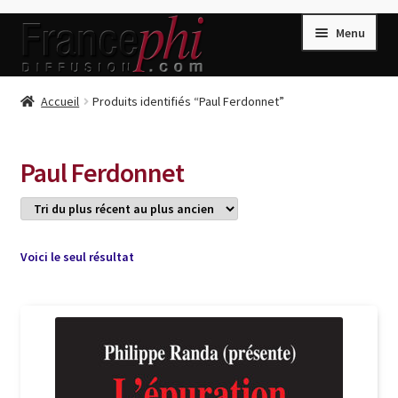
Aller
Aller
Menu
à
au
la
contenu
navigation
Accueil
Accueil
Produits identifiés “Paul Ferdonnet”
Accueil
Caisse
Paul Ferdonnet
Compte
Conditions de Vente
Connection
Voici le seul résultat
Enregistrement
Listes d’Envies
Livres de Peter Randa
Livres de Philippe Randa