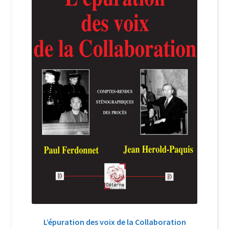
Login Customizer
Newsletter
Nous Contacter
Panier
Politique de confidentialité et cookies
Qui sommes-nous ?
Soutien à Philippe Randa
Suivi de la Commande
L’épuration des voix de la Collaboration