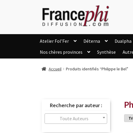
Aller
Aller
à
au
la
contenu
navigation
Atelier Fol’Fer
Déterna
Dualpha
Nos chères provinces
Synthèse
Autr
Accueil
Accueil
Caisse
Compte
C
Accueil
Produits identifiés “Philippe le Bel”
Listes d’Envies
Livres de Peter Randa
Nous Contacter
Panier
Politique de c
Soutien à Philippe Randa
Suivi de la Co
Ph
Recherche par auteur :
Toute Auteurs