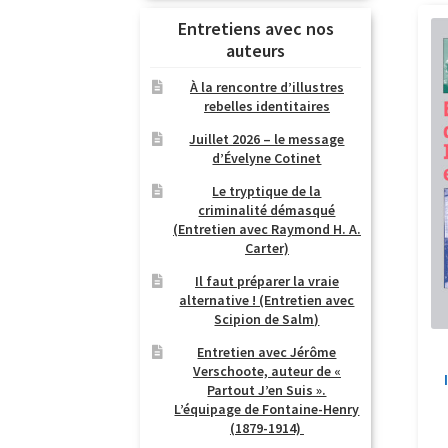
Entretiens avec nos
auteurs
À la rencontre d’illustres
rebelles identitaires
Juillet 2026 – le message
d’Évelyne Cotinet
Le tryptique de la
criminalité démasqué
(Entretien avec Raymond H. A.
Carter)
Il faut préparer la vraie
alternative ! (Entretien avec
Scipion de Salm)
Entretien avec Jérôme
Verschoote, auteur de «
Partout J’en Suis ».
L’équipage de Fontaine-Henry
(1879-1914)