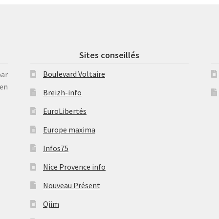
Sites conseillés
Boulevard Voltaire
par
en
Breizh-info
EuroLibertés
Europe maxima
Infos75
Nice Provence info
Nouveau Présent
Ojim