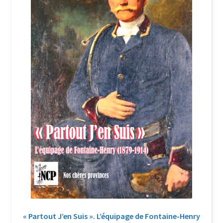
Login Customizer
Newsletter
Nous Contacter
Panier
Politique de confidentialité et cookies
Qui sommes-nous ?
Soutien à Philippe Randa
Suivi de la Commande
« Partout J’en Suis ». L’équipage de Fontaine-Henry