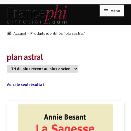
Aller
Aller
Menu
à
au
la
contenu
navigation
Accueil
Accueil
Produits identifiés “plan astral”
Accueil
Caisse
plan astral
Compte
Conditions de Vente
Connection
Voici le seul résultat
Enregistrement
Listes d’Envies
Livres de Peter Randa
Livres de Philippe Randa