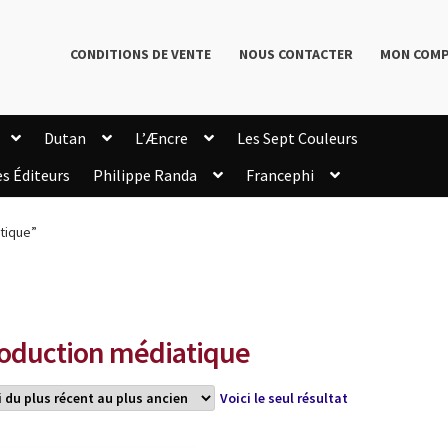
CONDITIONS DE VENTE
NOUS CONTACTER
MON COM
Dutan
L’Æncre
Les Sept Couleurs
es Éditeurs
Philippe Randa
Francephi
onditions de Vente
Connection
Enregistrement
atique”
Livres de Philippe Randa
Login Customizer
Newsletter
onfidentialité et cookies
Qui sommes-nous ?
mmande
oduction médiatique
Voici le seul résultat