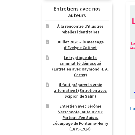
Entretiens avec nos
auteurs
À la rencontre d’illustres
rebelles identitaires
Juillet 2026 – le message
d’Évelyne Cotinet
Le tryptique de la
criminalité démasqué
(Entretien avec Raymond H. A.
Carter)
Il faut préparer la vraie
alternative ! (Entretien avec
Scipion de Salm)
Entretien avec Jérôme
La
Verschoote, auteur de «
Partout J’en Suis ».
L’équipage de Fontaine-Henry
(1879-1914)