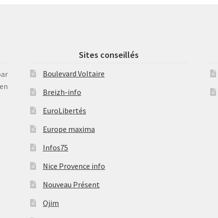
Sites conseillés
Boulevard Voltaire
par
en
Breizh-info
EuroLibertés
Europe maxima
Infos75
Nice Provence info
Nouveau Présent
Ojim