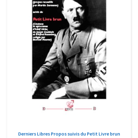
Login Customizer
Newsletter
Nous Contacter
Panier
Politique de confidentialité et cookies
Qui sommes-nous ?
Soutien à Philippe Randa
Suivi de la Commande
Derniers Libres Propos suivis du Petit Livre brun