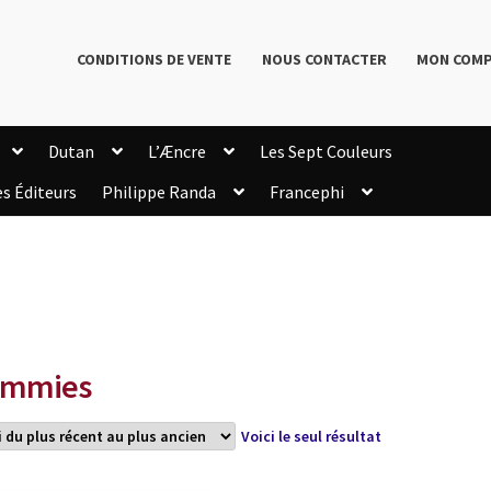
CONDITIONS DE VENTE
NOUS CONTACTER
MON COM
Dutan
L’Æncre
Les Sept Couleurs
es Éditeurs
Philippe Randa
Francephi
onditions de Vente
Connection
Enregistrement
Livres de Philippe Randa
Login Customizer
Newsletter
onfidentialité et cookies
Qui sommes-nous ?
mmande
ammies
Voici le seul résultat