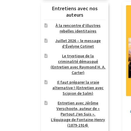
Entretiens avec nos
auteurs
À la rencontre d’illustres
rebelles identitaires
Juillet 2026 – le message
d’Évelyne Cotinet
Le tryptique de la
criminalité démasqué
(Entretien avec Raymond H. A.
Carter)
Il faut préparer la vraie
alternative ! (Entretien avec
Scipion de Salm)
Entretien avec Jérôme
Verschoote, auteur de «
Partout J’en Suis ».
L’équipage de Fontaine-Henry
(1879-1914)