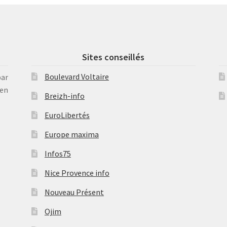
Sites conseillés
Boulevard Voltaire
par
en
Breizh-info
EuroLibertés
Europe maxima
Infos75
Nice Provence info
Nouveau Présent
Ojim