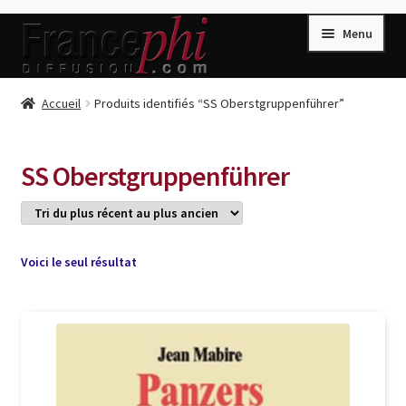
Aller
Aller
Menu
à
au
la
contenu
navigation
Accueil
Accueil
Produits identifiés “SS Oberstgruppenführer”
Accueil
Caisse
SS Oberstgruppenführer
Compte
Conditions de Vente
Connection
Voici le seul résultat
Enregistrement
Listes d’Envies
Livres de Peter Randa
Livres de Philippe Randa