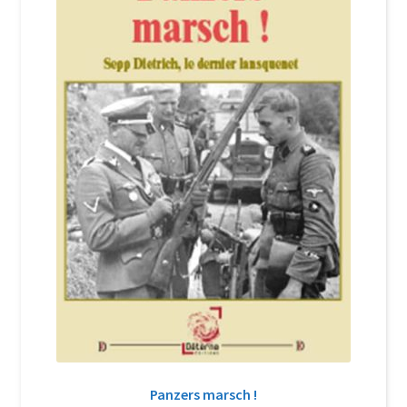
Login Customizer
Newsletter
Nous Contacter
Panier
Politique de confidentialité et cookies
Qui sommes-nous ?
Soutien à Philippe Randa
Suivi de la Commande
Panzers marsch !