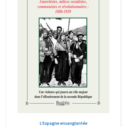
Login Customizer
Newsletter
Nous Contacter
Panier
Politique de confidentialité et cookies
Qui sommes-nous ?
Soutien à Philippe Randa
Suivi de la Commande
L’Espagne ensanglantée